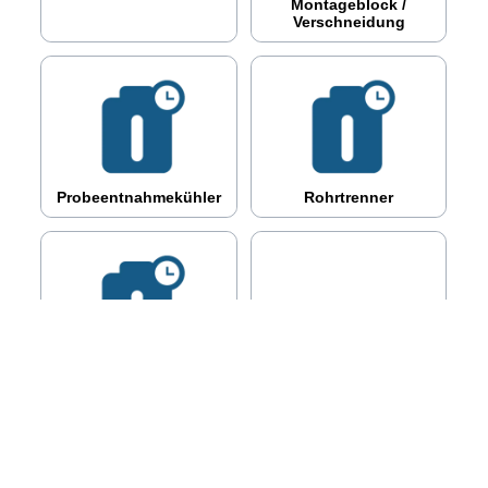
Montageblock /
Verschneidung
Probeentnahmekühler
Rohrtrenner
Systemtrenner
Rückspülfilter +
Zubehör