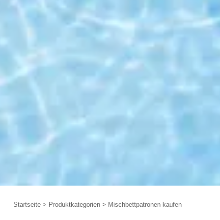
Startseite
>
Produktkategorien
>
Mischbettpatronen kaufen