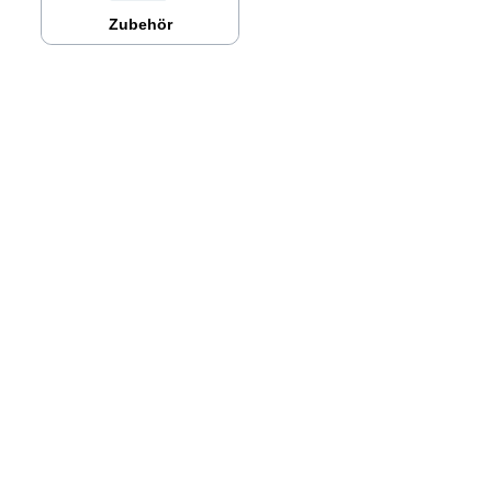
Zubehör
CWG Watertechnology GmbH