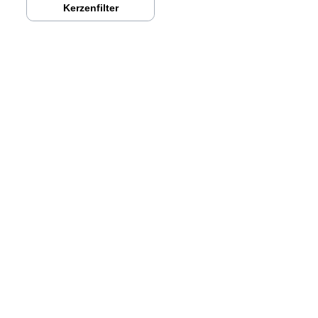
Kerzenfilter
CWG Watertechnology GmbH