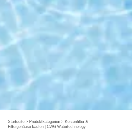
Startseite
>
Produktkategorien
>
Kerzenfilter &
Filtergehäuse kaufen | CWG Watertechnology