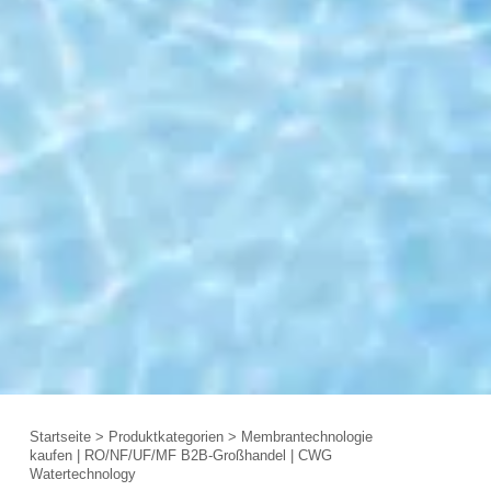
Startseite
>
Produktkategorien
>
Membrantechnologie
kaufen | RO/NF/UF/MF B2B-Großhandel | CWG
Watertechnology