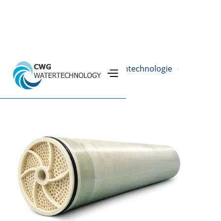
Home
Produkte
Membrantechnologie
›
›
›
Ultramar Water
›