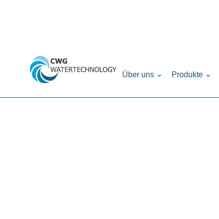
Home
Produkte
Drucktanks
Verteilers
›
›
›
Über uns
Produkte