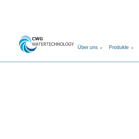
Home
Produkte
Drucktanks
Verteilers
›
›
›
Über uns
Produkte