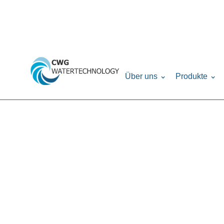
Home
Produkte
Drucktanks
Verteilers
›
›
›
Über uns
Produkte