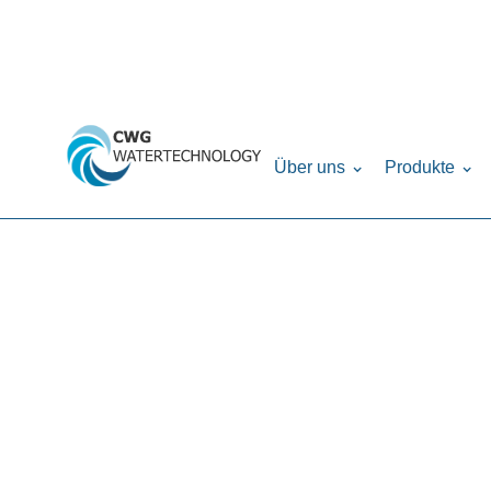
Home
Produkte
Drucktanks
Verteilers
›
›
›
Über uns
Produkte