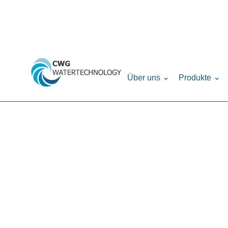
Home
Produkte
Drucktanks
Zubehör
›
›
›
›
Über uns
Produkte