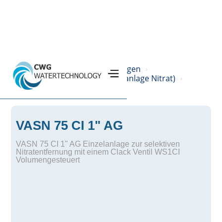
Home
Produkte
Filteranlagen
›
›
›
VASN (Vollautomatische Einzelanlage Nitrat)
›
VASN 75 CI 1" AG
VASN 75 CI 1" AG Einzelanlage zur selektiven
Nitratentfernung mit einem Clack Ventil WS1CI
Volumengesteuert