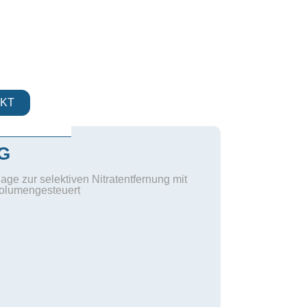
KT
IG
ge zur selektiven Nitratentfernung mit
olumengesteuert