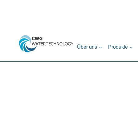
Home
Produkte
Filteranlagen
VASN (Vol
›
›
›
Über uns
Produkte