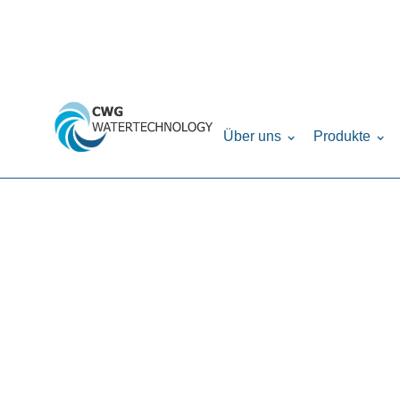
Home
Produkte
Filteranlagen
SST Ionen
›
›
›
Über uns
Produkte