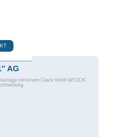
KT
1" AG
lanlage mit einem Clack Ventil WS1CK
schneidung