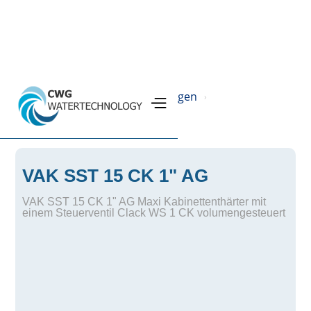
Home
Produkte
Filteranlagen
›
›
›
SST Ionenaustauscheranlage
›
VAK SST 15 CK 1" AG
VAK SST 15 CK 1" AG Maxi Kabinettenthärter mit
einem Steuerventil Clack WS 1 CK volumengesteuert