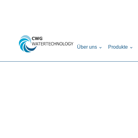
Home
Produkte
Filteranlagen
VADN (Vol
›
›
›
Über uns
Produkte