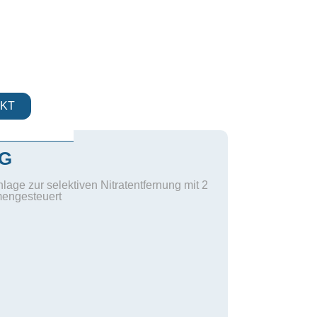
KT
IG
age zur selektiven Nitratentfernung mit 2
mengesteuert