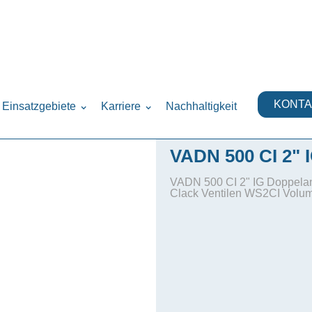
lautomatische Doppelanlage Nitrat)
›
KONTA
Einsatzgebiete
Karriere
Nachhaltigkeit
VADN 500 CI 2" 
VADN 500 CI 2" IG Doppelanl
Clack Ventilen WS2CI Volu