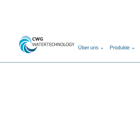
Home
Produkte
Filteranlagen
VADN (Vol
›
›
›
Über uns
Produkte