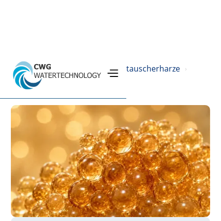
Home
Produkte
Ionenaustauscherharze
›
›
›
Anionenaustauscher
›