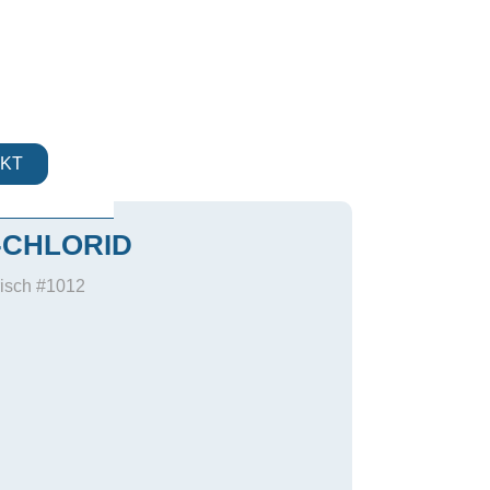
KT
CHLORID
risch #1012