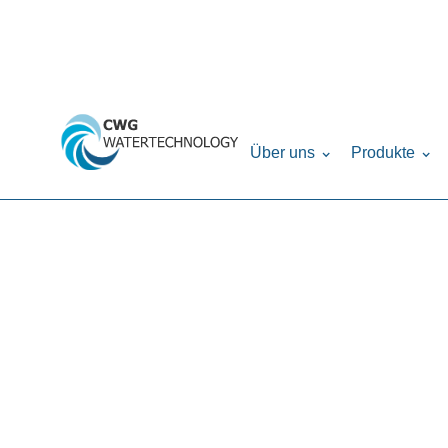
Home
Produkte
Chemie, Analytic & Dosie
›
›
Über uns
Produkte