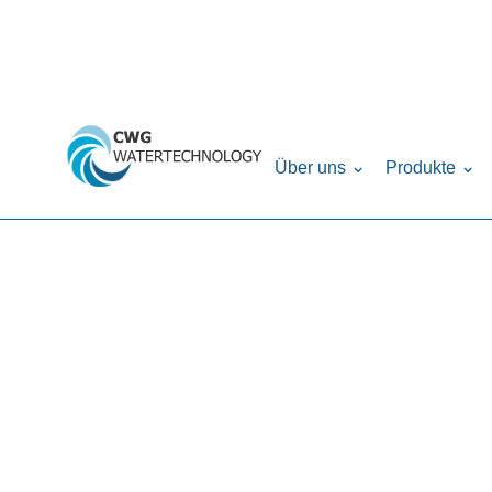
Home
Produkte
Chemie, Analytic & Dosie
›
›
Über uns
Produkte