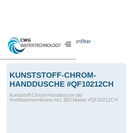
Home
Produkte
Legionellenfilter
›
›
›
Legionellenschutz
›
KUNSTSTOFF-CHROM-
HANDDUSCHE #QF10212CH
Kunststoff-Chrom-Handdusche mit
Hohlfasermembrane incl. BIO Master #QF10212CH