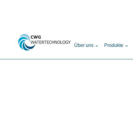
Home
Produkte
Filteranlagen
GSP - Filte
›
›
›
Über uns
Produkte