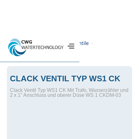
Home
Produkte
Steuerventile
›
›
›
Soleventile - Clack
›
CLACK VENTIL TYP WS1 CK
Clack Ventil Typ WS1 CK Mit Trafo, Wasserzähler und
2 x 1" Anschluss und oberer Düse WS 1 CKDM-03