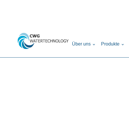
Home
Produkte
Steuerventile
Soleventil
›
›
›
Über uns
Produkte