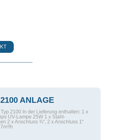
KT
 2100 ANLAGE
 Typ 2100 In der Lieferung enthalten: 1 x
ips UV-Lampe 25W 1 x Stahl-
en 2 x Anschluss ¾“, 2 x Anschluss 1“
,7m³/h