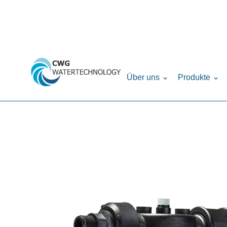
Home
Produkte
UV-Anlage
Cintropur
›
›
›
›
Über uns
Produkte