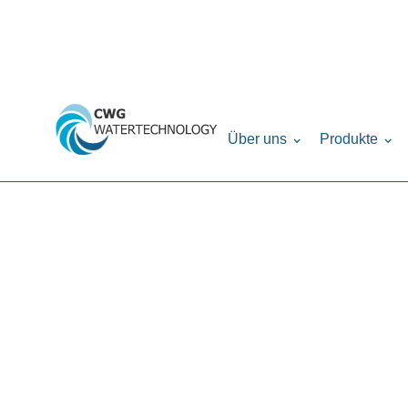
Home
Produkte
Filteranlagen
Birm - Filt
›
›
›
Über uns
Produkte