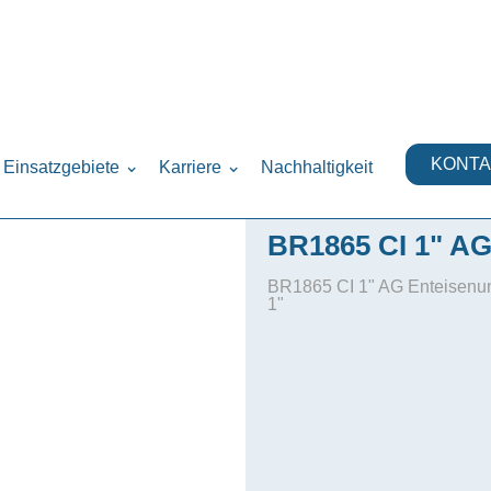
er
›
KONTA
Einsatzgebiete
Karriere
Nachhaltigkeit
BR1865 CI 1" A
BR1865 CI 1" AG Enteisenun
1"