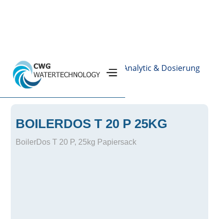
Home
Produkte
Chemie, Analytic & Dosierung
›
›
Kesselwasserprodukte
›
›
BOILERDOS T 20 P 25KG
BoilerDos T 20 P, 25kg Papiersack