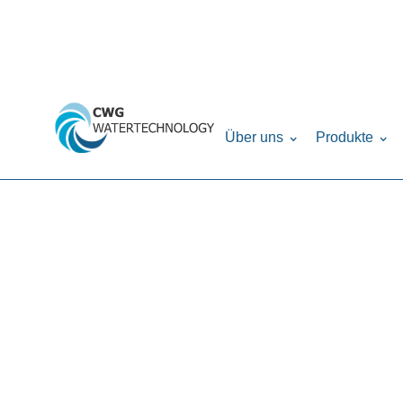
Home
Produkte
Chemie, Analytic & Dosie
›
›
Über uns
Produkte