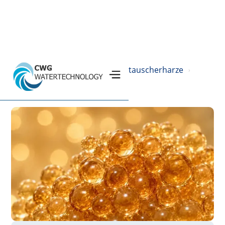
Home
Produkte
Ionenaustauscherharze
›
›
›
Kationenaustauscher
›