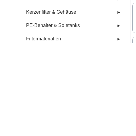
Kerzenfilter & Gehäuse
▶
PE-Behälter & Soletanks
▶
Filtermaterialien
▶
Dosiertechnik
▶
Steuerventile
▶
Ionenaustauscherharze
▶
Kontaktwasserzähler
▶
Membrantechnologie
▶
John Guest
▶