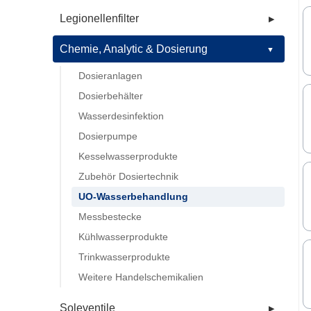
Legionellenfilter
▶
Chemie, Analytic & Dosierung
▼
Dosieranlagen
Dosierbehälter
Wasserdesinfektion
Dosierpumpe
Kesselwasserprodukte
Zubehör Dosiertechnik
UO-Wasserbehandlung
Messbestecke
Kühlwasserprodukte
Trinkwasserprodukte
Weitere Handelschemikalien
Soleventile
▶