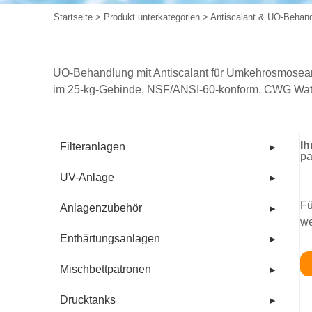
Startseite
>
Produkt unterkategorien
>
Antiscalant & UO-Behan
UO-Behandlung mit Antiscalant für Umkehrosmose
im 25-kg-Gebinde, NSF/ANSI-60-konform. CWG Watert
Ih
Filteranlagen
▶
pa
UV-Anlage
▶
Fü
Anlagenzubehör
▶
we
Enthärtungsanlagen
▶
Mischbettpatronen
▶
Drucktanks
▶