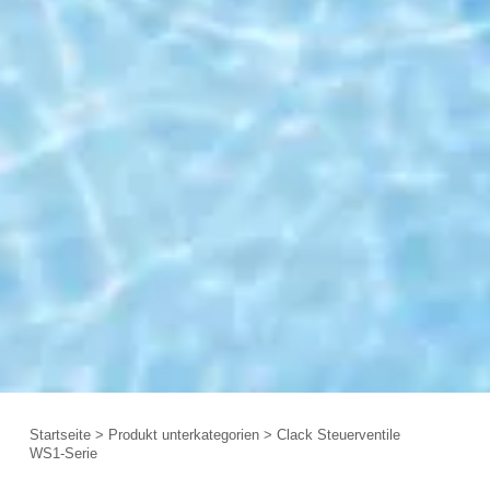
Startseite
>
Produkt unterkategorien
>
Clack Steuerventile
WS1-Serie